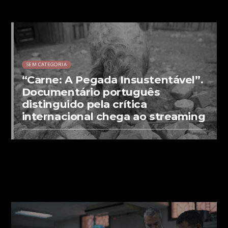
00:00 READ TIME
SEM CATEGORIA
“Carne: A Pegada Insustentável”.
Documentário português
distinguido pela crítica
internacional chega ao streaming
00:00 READ TIME